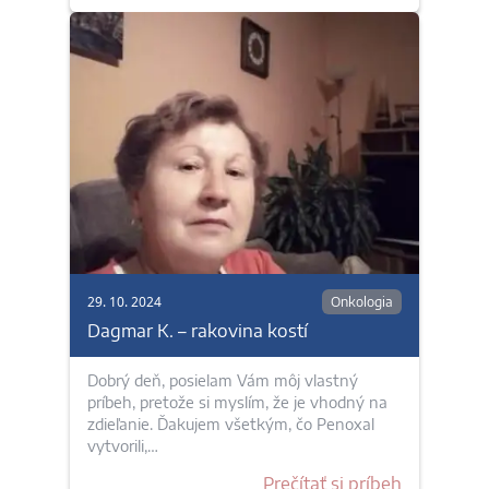
29. 10. 2024
Onkologia
Dagmar K. – rakovina kostí
Dobrý deň, posielam Vám môj vlastný
príbeh, pretože si myslím, že je vhodný na
zdieľanie. Ďakujem všetkým, čo Penoxal
vytvorili,…
Prečítať si príbeh