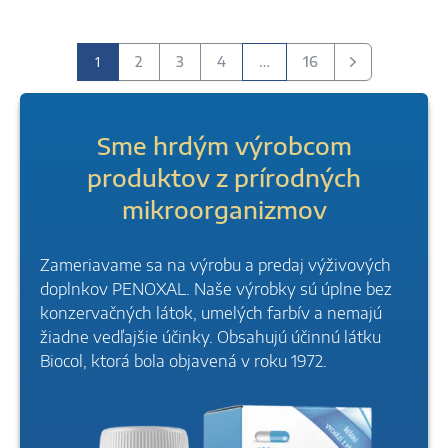
1
…
2
3
4
16
Ďalšie
Sme hrdým výrobcom
produktov z prírodných
mikroorganizmov
Zameriavame sa na výrobu a predaj výživových
doplnkov PENOXAL. Naše výrobky sú úplne bez
konzervačných látok, umelých farbív a nemajú
žiadne vedľajšie účinky. Obsahujú účinnú látku
Biocol, ktorá bola objavená v roku 1972.