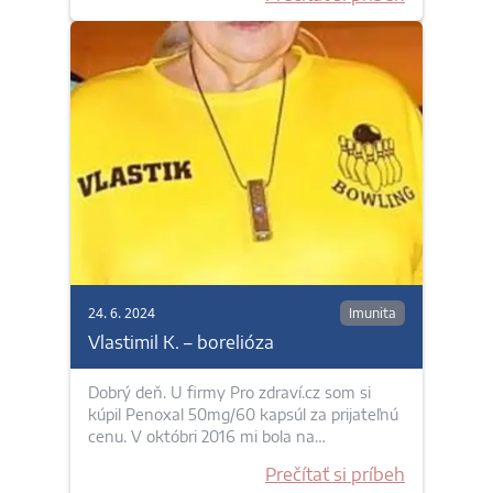
24. 6. 2024
Imunita
Vlastimil K. – borelióza
Dobrý deň. U firmy Pro zdraví.cz som si
kúpil Penoxal 50mg/60 kapsúl za prijateľnú
cenu. V októbri 2016 mi bola na…
Prečítať si príbeh