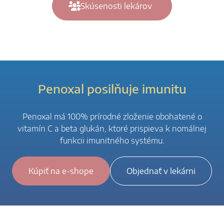
Skúsenosti lekárov
Penoxal posilňuje imunitu
Penoxal má 100% prírodné zloženie obohatené o
vitamín C a beta glukán, ktoré prispieva k nomálnej
funkcii imunitného systému.
Kúpiť na e-shope
Objednať v lekárni