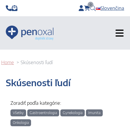
0
Slovenčina
items in cart, view b
Home
Skúsenosti ľudí
Skúsenosti ľudí
Zoradiť podľa kategórie:
Všetky
Gastroentrologia
Gynekologia
Imunita
Onkologia