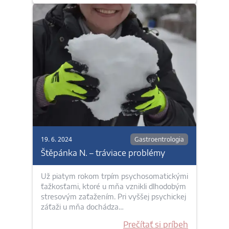
19. 6. 2024
Gastroentrologia
Štěpánka N. – tráviace problémy
Už piatym rokom trpím psychosomatickými
ťažkosťami, ktoré u mňa vznikli dlhodobým
stresovým zaťažením. Pri vyššej psychickej
záťaži u mňa dochádza…
Prečítať si príbeh