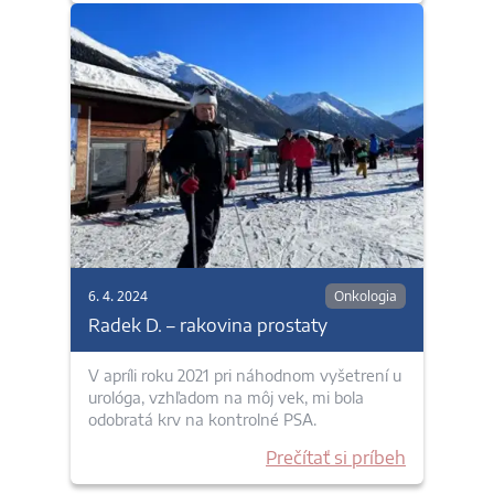
6. 4. 2024
Onkologia
Radek D. – rakovina prostaty
V apríli roku 2021 pri náhodnom vyšetrení u
urológa, vzhľadom na môj vek, mi bola
odobratá krv na kontrolné PSA.
Prečítať si príbeh