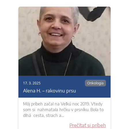
17. 3. 2025
Onkologia
Alena H. – rakovinu prsu
Môj príbeh začal na Veľkú noc 2019. Vtedy
som si nahmatala hrčku v prsníku. Bola to
dlhá cesta, strach a…
Prečítať si príbeh