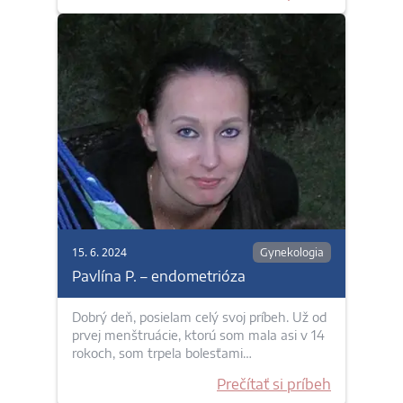
15. 6. 2024
Gynekologia
Pavlína P. – endometrióza
Dobrý deň, posielam celý svoj príbeh. Už od
prvej menštruácie, ktorú som mala asi v 14
rokoch, som trpela bolesťami…
Prečítať si príbeh