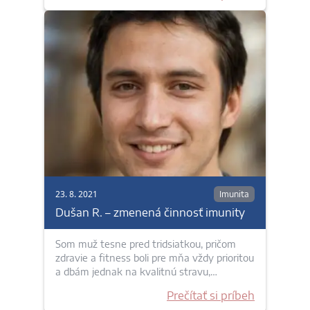
23. 8. 2021
Imunita
Dušan R. – zmenená činnosť imunity
Som muž tesne pred tridsiatkou, pričom
zdravie a fitness boli pre mňa vždy prioritou
a dbám jednak na kvalitnú stravu,…
Prečítať si príbeh