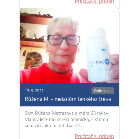
Prečítať si príbeh
13. 9. 2021
Onkologia
Růžena M. – melanóm tenkého čreva
Som Růžena Matrasová a mám 63 rokov.
Vlani v lete mi umrela mamička, s ktorou
som žila, okrem detstva 40…
Prečítať si príbeh