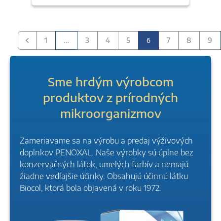
…
6
1
3
4
5
7
8
9
Predchádzajúci
Sme hrdým výrobcom
produktov z prírodných
mikroorganizmov
Zameriavame sa na výrobu a predaj výživových
doplnkov PENOXAL. Naše výrobky sú úplne bez
konzervačných látok, umelých farbív a nemajú
žiadne vedľajšie účinky. Obsahujú účinnú látku
Biocol, ktorá bola objavená v roku 1972.