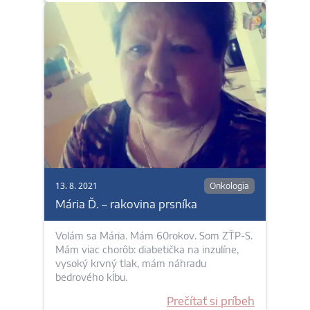
13. 8. 2021
Onkologia
Mária Ď. – rakovina prsníka
Volám sa Mária. Mám 60rokov. Som ZŤP-S.
Mám viac chorôb: diabetička na inzulíne,
vysoký krvný tlak, mám náhradu
bedrového kĺbu.
Prečítať si príbeh