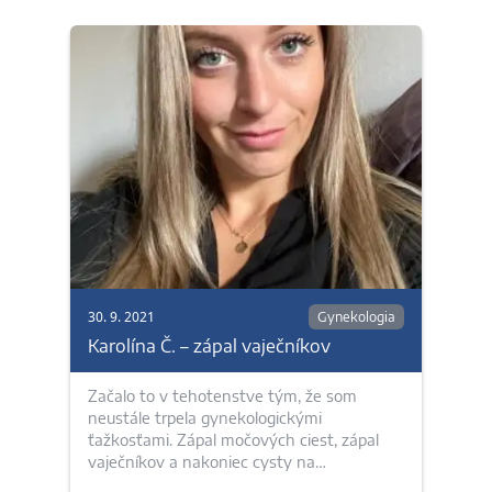
30. 9. 2021
Gynekologia
Karolína Č. – zápal vaječníkov
Začalo to v tehotenstve tým, že som
neustále trpela gynekologickými
ťažkosťami. Zápal močových ciest, zápal
vaječníkov a nakoniec cysty na…