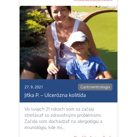
27. 9. 2021
Gastroentrologia
Jitka P. – Ulcerózna kolitída
Vo svojich 21 rokoch som sa začala
stretávať so zdravotnými problémami.
Začala som dochádzať na alergológiu a
imunológiu, kde mi…