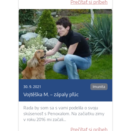
Prečítať si príbeh
30. 9. 2021
Imunita
Vojtěška M. – zápaly pľúc
Rada by som sa s vami podelila o svoju
skúsenosť s Penoxalom. Na začiatku zimy
v roku 2016 mi začali…
Prečítať si príbeh