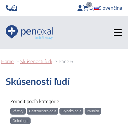
0
Slovenčina
items in cart, view b
Home
Skúsenosti ľudí
Page 6
Skúsenosti ľudí
Zoradiť podľa kategórie:
Všetky
Gastroentrologia
Gynekologia
Imunita
Onkologia