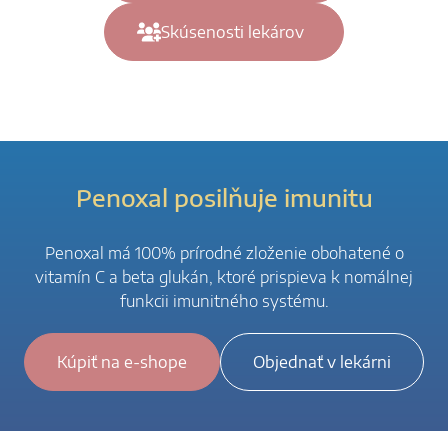
Skúsenosti lekárov
Penoxal posilňuje imunitu
Penoxal má 100% prírodné zloženie obohatené o
vitamín C a beta glukán, ktoré prispieva k nomálnej
funkcii imunitného systému.
Kúpiť na e-shope
Objednať v lekárni