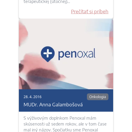
terapeutickej (útočnej)…
Prečítať si príbeh
28. 4. 2016
Onkologia
MUDr. Anna Galambošová
S výživovým doplnkom Penoxal mám
skúsenosti už sedem rokov, ale v tom čase
mal iný názov. Spočiatku sme Penoxal