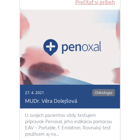
Prečítať si príbeh
27. 4. 2021
Onkologia
MUDr. Věra Dolejšová
U svojich pacientov vždy testujem
prípravok Penoxal, jeho indikáciu pomocou
EAV – Portable, f. Embitron. Rovnaký test
používam aj na…