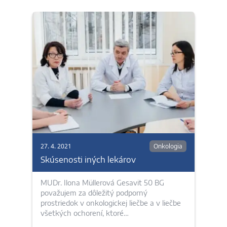
27. 4. 2021
Onkologia
Skúsenosti iných lekárov
MUDr. Ilona Müllerová Gesavit 50 BG
považujem za dôležitý podporný
prostriedok v onkologickej liečbe a v liečbe
všetkých ochorení, ktoré…