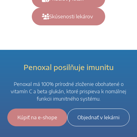
Skúsenosti lekárov
Penoxal posilňuje imunitu
Penoxal má 100% prírodné zloženie obohatené o
vitamín C a beta glukán, ktoré prispieva k nomálnej
funkcii imunitného systému.
Kúpiť na e-shope
Objednať v lekárni