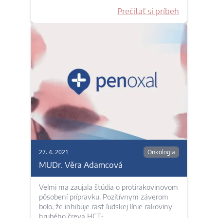
Prečítať si príbeh
27. 4. 2021
Onkologia
MUDr. Věra Adamcová
Veľmi ma zaujala štúdia o protirakovinovom
pôsobení prípravku. Pozitívnym záverom
bolo, že inhibuje rast ľudskej línie rakoviny
hrubého čreva HCT-…