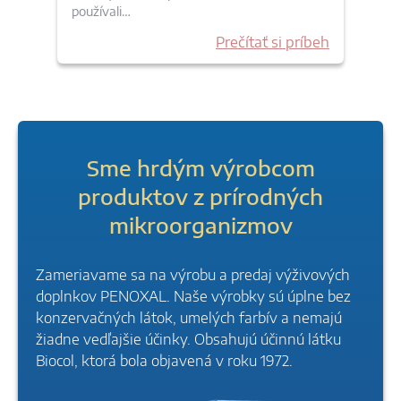
používali…
Prečítať si príbeh
Sme hrdým výrobcom
produktov z prírodných
mikroorganizmov
Zameriavame sa na výrobu a predaj výživových
doplnkov PENOXAL. Naše výrobky sú úplne bez
konzervačných látok, umelých farbív a nemajú
žiadne vedľajšie účinky. Obsahujú účinnú látku
Biocol, ktorá bola objavená v roku 1972.