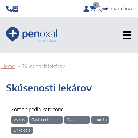
0
Slovenčina
items in cart, view b
Home
Skúsenosti lekárov
Skúsenosti lekárov
Zoradiť podľa kategórie:
Všetky
Gastroentrologia
Gynekologia
Imunita
Onkologia