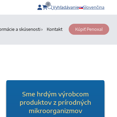
0
Vyhľadávanie
Slovenčina
items in cart, view bag
ormácie a skúsenosti
Kontakt
Kúpiť Penoxal
Sme hrdým výrobcom
produktov z prírodných
mikroorganizmov