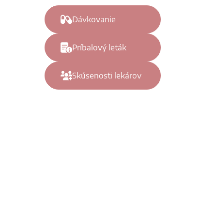
Dávkovanie
Príbalový leták
Skúsenosti lekárov