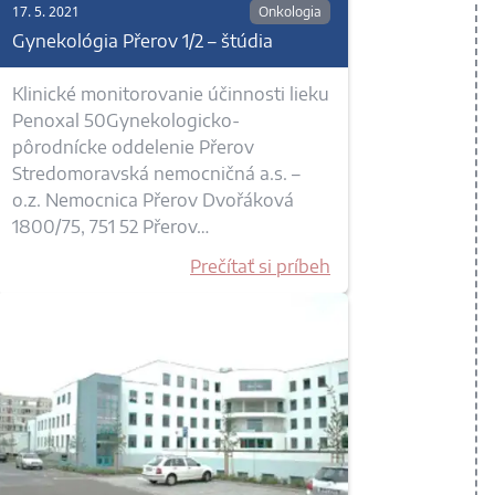
17. 5. 2021
Onkologia
Gynekológia Přerov 1/2 – štúdia
Klinické monitorovanie účinnosti lieku
Penoxal 50Gynekologicko-
pôrodnícke oddelenie Přerov
Stredomoravská nemocničná a.s. –
o.z. Nemocnica Přerov Dvořáková
1800/75, 751 52 Přerov…
Prečítať si príbeh