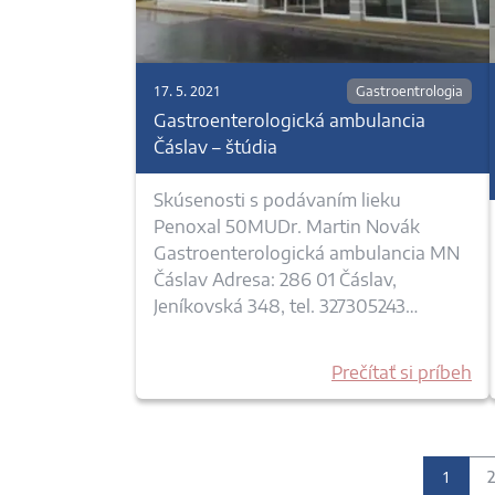
17. 5. 2021
Gastroentrologia
Gastroenterologická ambulancia
Čáslav – štúdia
Skúsenosti s podávaním lieku
Penoxal 50MUDr. Martin Novák
Gastroenterologická ambulancia MN
Čáslav Adresa: 286 01 Čáslav,
Jeníkovská 348, tel. 327305243…
Prečítať si príbeh
1