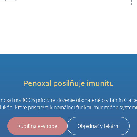
Penoxal posilňuje imunitu
noxal má 100% prírodné zloženie obohatené o vitamín C a b
lukán, ktoré prispieva k nomálnej funkcii imunitného systém
Kúpiť na e-shope
Objednať v lekárni