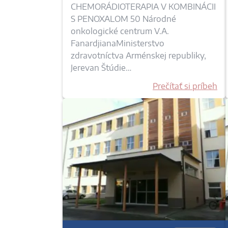
CHEMORÁDIOTERAPIA V KOMBINÁCII
S PENOXALOM 50 Národné
onkologické centrum V.A.
FanardjianaMinisterstvo
zdravotníctva Arménskej republiky,
Jerevan Štúdie…
Prečítať si príbeh