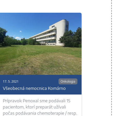
17. 5. 2021
Onkologia
Všeobecná nemocnica Komárno
Prípravok Penoxal sme podávali 15
pacientom, ktorí preparát užívali
počas podávania chemoterapie / resp.