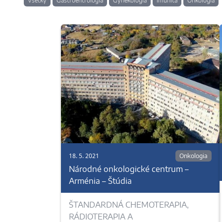
Všetky
Gastroentrologia
Gynekologia
Imunita
Onkologia
18. 5. 2021
Onkologia
Národné onkologické centrum –
Arménia – Štúdia
ŠTANDARDNÁ CHEMOTERAPIA,
RÁDIOTERAPIA A