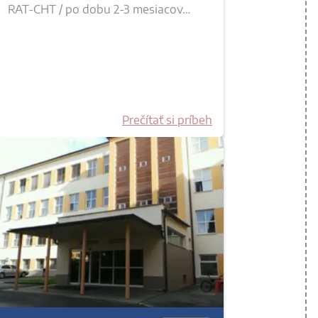
RAT-CHT / po dobu 2-3 mesiacov…
Prečítať si príbeh