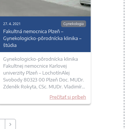
27. 4. 2021
Gynekologia
Fakultná nemocnica Plzeň –
Gynekologicko-pôrodnícka klinika –
štúdia
Gynekologicko-pôrodnícka klinika
Fakultnej nemocnice Karlovej
univerzity Plzeň – LochotínAlej
Svobody 80323 00 Plzeň Doc. MUDr.
Zdeněk Rokyta, CSc. MUDr. Vladimír…
Prečítať si príbeh
2
Ďalšie