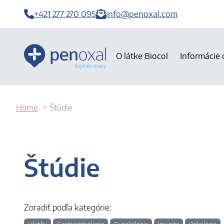
+421 277 270 095
info@penoxal.com
O látke Biocol
Informácie 
Home
Štúdie
Štúdie
Zoradiť podľa kategórie: