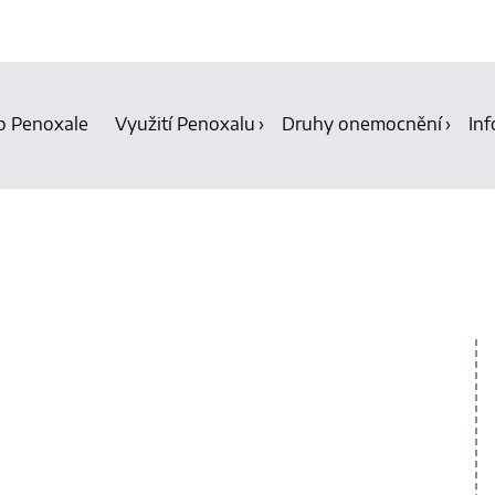
o Penoxale
Využití Penoxalu
Druhy onemocnění
Inf