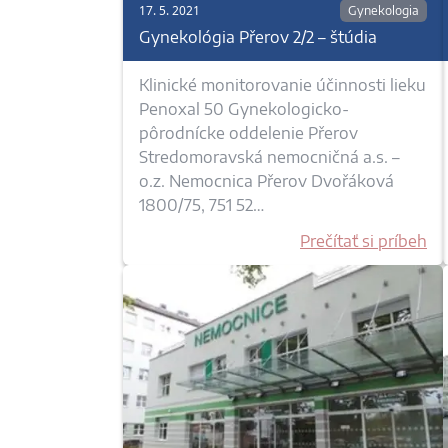
17. 5. 2021
Gynekologia
Gynekológia Přerov 2/2 – štúdia
Klinické monitorovanie účinnosti lieku
Penoxal 50 Gynekologicko-
pôrodnícke oddelenie Přerov
Stredomoravská nemocničná a.s. –
o.z. Nemocnica Přerov Dvořáková
1800/75, 751 52…
Prečítať si príbeh