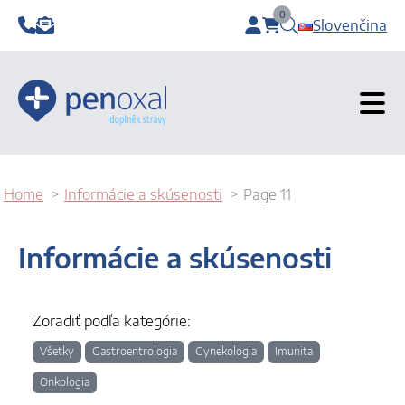
0
Slovenčina
items in cart, view b
Home
Informácie a skúsenosti
Page 11
Informácie a skúsenosti
Zoradiť podľa kategórie:
Všetky
Gastroentrologia
Gynekologia
Imunita
Onkologia