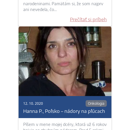
narodeninami. Pamätám si, že som najprv
ani nevedela, čo…
Prečítať si príbeh
12. 10. 2020
Onkologia
Hanna P., Poľsko – nádory na pľúcach
Píšem v mene mojej dcéry, ktorá už 6 rokov