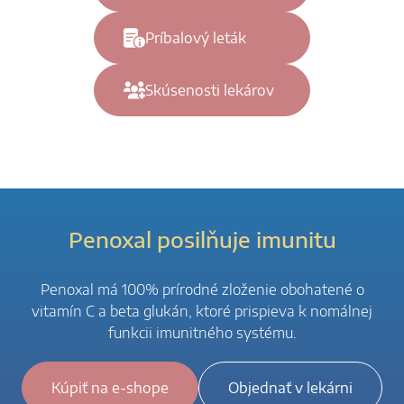
Príbalový leták
Skúsenosti lekárov
Penoxal posilňuje imunitu
Penoxal má 100% prírodné zloženie obohatené o
vitamín C a beta glukán, ktoré prispieva k nomálnej
funkcii imunitného systému.
Kúpiť na e-shope
Objednať v lekárni