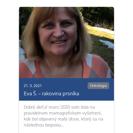
21. 3. 2021
Onkologia
Eva Š. – rakovina prsníka
Dobrý deň,V marci 2020 som bola na
pravidelnom mamografickom vyšetrení,
kde bol objavený malý útvar, ktorý sa na
následnou biopsiou…