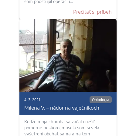
som podstúpil operáciu…
Prečítať si príbeh
4. 3. 2021
Onkologia
Milena V. – nádor na vaječníkoch
Keďže moja choroba sa začala riešiť
pomerne neskoro, musela som si veľa
vyšetrení obehať sama a na tom