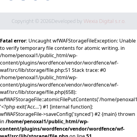
Copyright © 2026
Developed by
Wexia Digital s.r.o.
Fatal error
: Uncaught wfWAFStorageFileException: Unable
to verify temporary file contents for atomic writing. in
/home/penoxal1/public_html/wp-
content/plugins/wordfence/vendor/wordfence/wf-
waf/src/lib/storage/file.php:51 Stack trace: #0
/home/penoxal1/public_html/wp-
content/plugins/wordfence/vendor/wordfence/wf-
waf/src/lib/storage/file.php(658):
wfWAFStorageFile::atomicFilePutContents('/home/penoxal1/.
'<?php exit('Acc...') #1 [internal function]:
wfWAFStorageFile->saveConfig('synced') #2 {main} thrown
in
/home/penoxal1/public_html/wp-
content/plugins/wordfence/vendor/wordfence/wf-
waf/src/lib/storage/file.php
on line
51