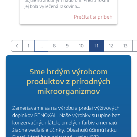
bojuje so zhubným nádorom. Pred 5 rokmi
jej bola vyliečená rakovina…
Prečítať si príbeh
…
11
1
8
9
10
12
13
Predchádzajúci
Sme hrdým výrobcom
produktov z prírodných
mikroorganizmov
Zameriavame sa na výrobu a predaj výživových
doplnkov PENOXAL. Naše výrobky sú úplne bez
konzervačných látok, umelých farbív a nemajú
žiadne vedľajšie účinky. Obsahujú účinnú látku