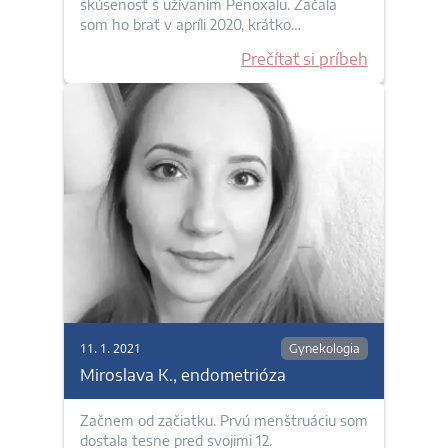
skúsenosť s užívaním Penoxalu. Začala
som ho brať v apríli 2020, krátko…
Prečítať si príbeh
11. 1. 2021
Gynekologia
Miroslava K., endometrióza
Začnem od začiatku. Prvú menštruáciu som
dostala tesne pred svojimi 12.