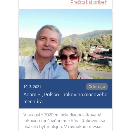
Prečítať si príbeh
10. 3. 2021
Onkologia
Adam B., Poľsko – rakovina močového
mechúra
V auguste 2020 mi bola diagnostikovaná
rakovina močového mechúra. Rakovina sa
ukázala byť malígna. V rovnakom mesiaci