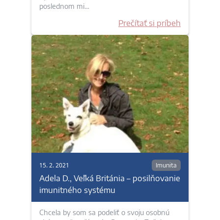
poslednom mi…
Prečítať si príbeh
15. 2. 2021
Imunita
Adela D., Veľká Británia – posilňovanie
imunitného systému
Chcela by som sa podeliť o svoju osobnú