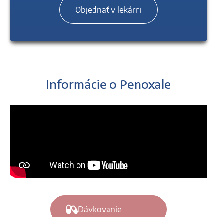
Objednať v lekárni
Informácie o Penoxale
Dávkovanie