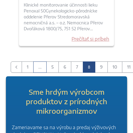
Klinické monitorovanie účinnosti lieku
Penoxal 50Gynekologicko-pôrodnícke
oddelenie Přerov Stredomoravská
nemocničná a.s. – o.z. Nemocnica Přerov
Dvořáková 1800/75, 751 52 Přerov…
Prečítať si príbeh
…
8
1
5
6
7
9
10
11
Predchádzajúci
Sme hrdým výrobcom
produktov z prírodných
mikroorganizmov
Zameriavame sa na výrobu a predaj výživových