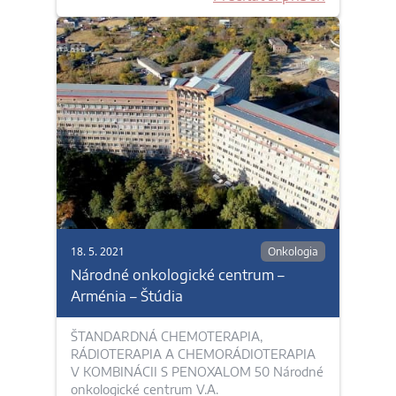
18. 5. 2021
Onkologia
Národné onkologické centrum –
Arménia – Štúdia
ŠTANDARDNÁ CHEMOTERAPIA,
RÁDIOTERAPIA A CHEMORÁDIOTERAPIA
V KOMBINÁCII S PENOXALOM 50 Národné
onkologické centrum V.A.