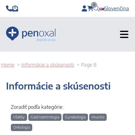
0
Slovenčina
items in cart, view b
Home
Informácie a skúsenosti
Page 8
Informácie a skúsenosti
Zoradiť podľa kategórie:
Všetky
Gastroentrologia
Gynekologia
Imunita
Onkologia