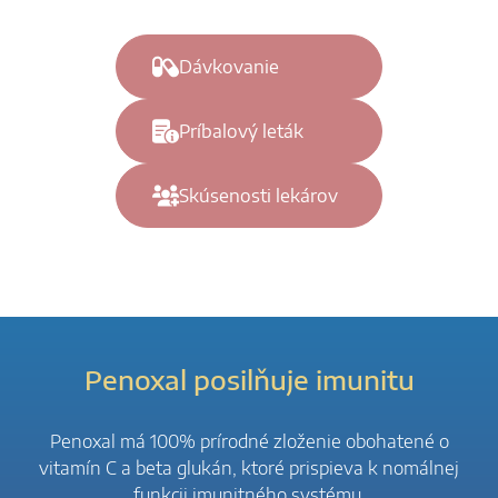
Dávkovanie
Príbalový leták
Skúsenosti lekárov
Penoxal posilňuje imunitu
Penoxal má 100% prírodné zloženie obohatené o
vitamín C a beta glukán, ktoré prispieva k nomálnej
funkcii imunitného systému.