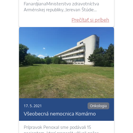
FanardjianaMinisterstvo zdravotníctva
Arménskej republiky, Jerevan Štúdie…
Prečítať si príbeh
17. 5. 2021
Onkologia
Všeobecná nemocnica Komárno
Prípravok Penoxal sme podávali 15