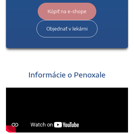
Kúpiť na e-shope
Objednať v lekárni
Informácie o Penoxale