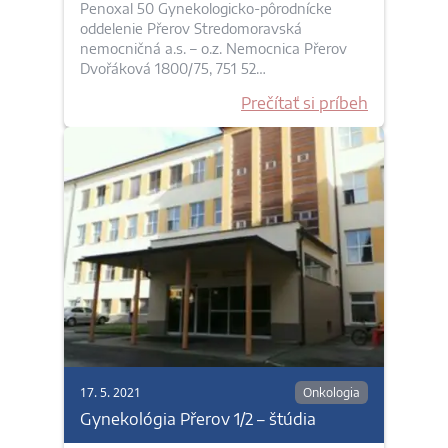
Penoxal 50 Gynekologicko-pôrodnícke
oddelenie Přerov Stredomoravská
nemocničná a.s. – o.z. Nemocnica Přerov
Dvořáková 1800/75, 751 52…
Prečítať si príbeh
17. 5. 2021
Onkologia
Gynekológia Přerov 1/2 – štúdia