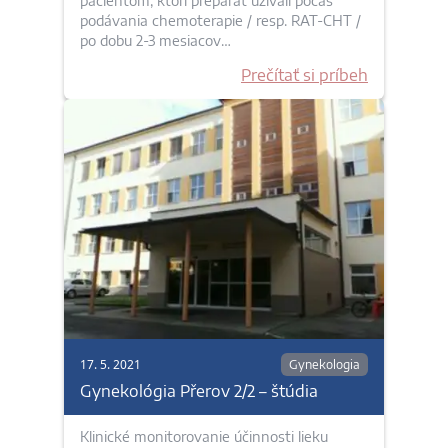
pacientom, ktorí preparát užívali počas
podávania chemoterapie / resp. RAT-CHT /
po dobu 2-3 mesiacov…
Prečítať si príbeh
17. 5. 2021
Gynekologia
Gynekológia Přerov 2/2 – štúdia
Klinické monitorovanie účinnosti lieku