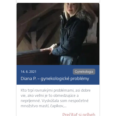
14. 6. 2021
Gynekologia
Diana P. – gynekologické problémy
Kto trpí rovnakými problémami, asi dobre
vie, ako veľmi je to obmedzujúce a
nepríjemné. Vyskúšala som nespočetné
množstvo mastí, čapíkov,…
Prečítať si príbeh