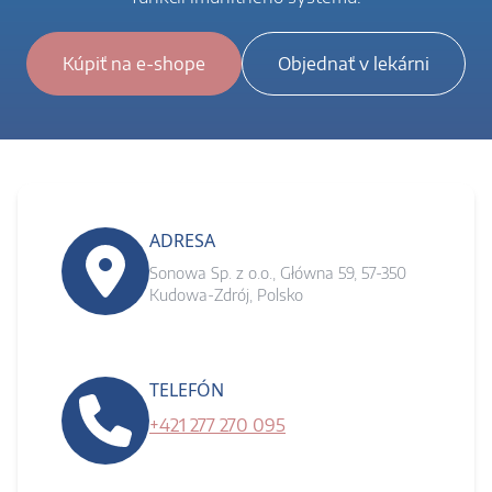
Kúpiť na e-shope
Objednať v lekárni
ADRESA
Sonowa Sp. z o.o., Główna 59, 57-350
Kudowa-Zdrój, Polsko
TELEFÓN
+421 277 270 095