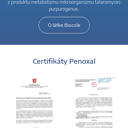
z produktu metabolizmu mikroorganizmu talaromyces
purpurogenus.
O látke Biocole
Certifikáty Penoxal