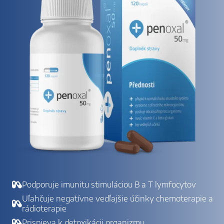
Podporuje imunitu stimuláciou B a T lymfocytov
Uľahčuje negatívne vedľajšie účinky chemoterapie a
rádioterapie
Prispieva k detoxikácii organizmu