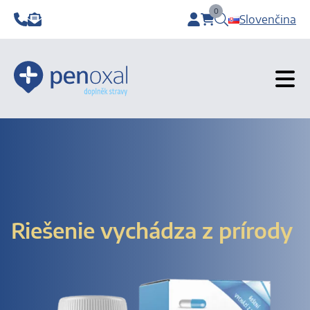
0
Slovenčina
items in cart, view b
Riešenie vychádza z prírody