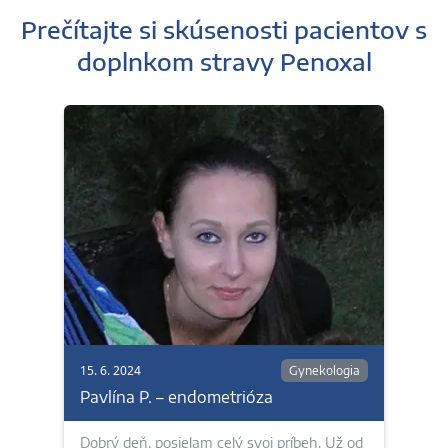
Prečítajte si skúsenosti pacientov s
doplnkom stravy Penoxal
15. 6. 2024
Gynekologia
Pavlína P. – endometrióza
Dobrý deň, posielam celý svoj príbeh. Už od