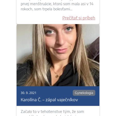
prvej menštruácie, ktorú som mala asi v 14
rokoch, som trpela bolesťami…
Prečítať si príbeh
30. 9. 2021
Gynekologia
Karolína Č. – zápal vaječníkov
Začalo to v tehotenstve tým, že som