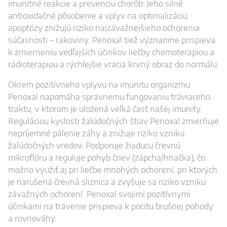
imunitné reakcie a prevenciu chorôb. Jeho silné
antioxidačné pôsobenie a vplyv na optimalizáciu
apoptózy znižujú riziko najzávažnejšieho ochorenia
súčasnosti – rakoviny. Penoxal tiež významne prispieva
k zmierneniu vedľajších účinkov liečby chemoterapiou a
rádioterapiou a rýchlejšie vracia krvný obraz do normálu.
Okrem pozitívneho vplyvu na imunitu organizmu
Penoxal napomáha správnemu fungovaniu tráviaceho
traktu, v ktorom je uložená veľká časť našej imunity.
Reguláciou kyslosti žalúdočných štiav Penoxal zmierňuje
nepríjemné pálenie záhy a znižuje riziko vzniku
žalúdočných vredov. Podporuje žiaducu črevnú
mikroflóru a reguluje pohyb čriev (zápcha/hnačka), čo
možno využiť aj pri liečbe mnohých ochorení, pri ktorých
je narušená črevná sliznica a zvyšuje sa riziko vzniku
závažných ochorení. Penoxal svojimi pozitívnymi
účinkami na trávenie prispieva k pocitu brušnej pohody
a rovnováhy.