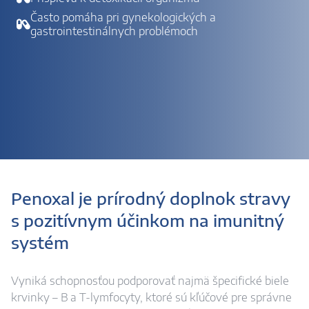
Často pomáha pri gynekologických a
gastrointestinálnych problémoch
Penoxal je prírodný doplnok stravy
s pozitívnym účinkom na imunitný
systém
Vyniká schopnosťou podporovať najmä špecifické biele
krvinky – B a T-lymfocyty, ktoré sú kľúčové pre správne