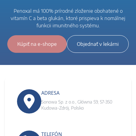
Penoxal má 100% prírodné zloženie obohatené o
vitamín C a beta glukán, ktoré prispieva k nomálnej
funkcii imunitného systému.
Kúpiť na e-shope
Objednať v lekárni
ADRESA
Sonowa Sp. z o.o., Główna 59, 57-350
Kudowa-Zdrój, Polsko
TELEFÓN