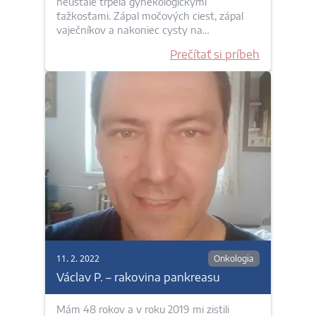
neustále trpela gynekologickými
ťažkosťami. Zápal močových ciest, zápal
vaječníkov a nakoniec cysty na…
Prečítať si príbeh
11. 2. 2022
Onkologia
Václav P. – rakovina pankreasu
Mám 48 rokov a v roku 2019 mi zistili