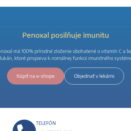
Penoxal posilňuje imunitu
noxal má 100% prírodné zloženie obohatené o vitamín C a b
lukán, ktoré prispieva k nomálnej funkcii imunitného systém
Kúpiť na e-shope
Objednať v lekárni
TELEFÓN