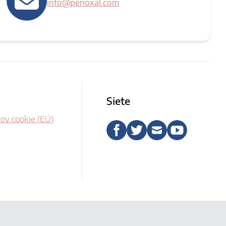
info@penoxal.com
Siete
ov cookie (EÚ)