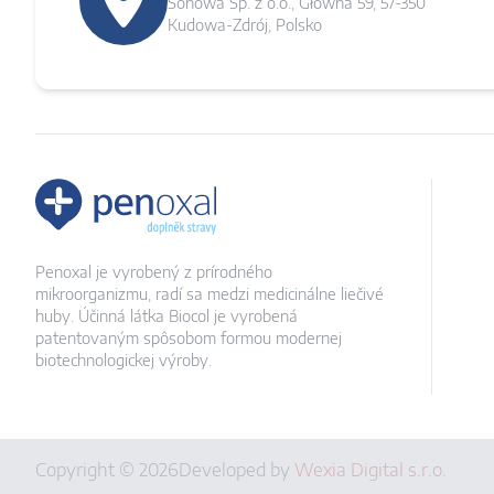
Sonowa Sp. z o.o., Główna 59, 57-350
Kudowa-Zdrój, Polsko
Penoxal je vyrobený z prírodného
mikroorganizmu, radí sa medzi medicinálne liečivé
huby. Účinná látka Biocol je vyrobená
patentovaným spôsobom formou modernej
biotechnologickej výroby.
Copyright © 2026
Developed by
Wexia Digital s.r.o.