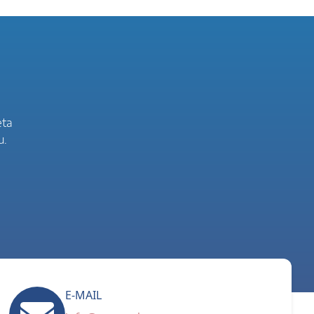
eta
u.
E-MAIL