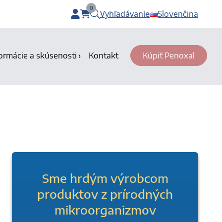
0
Vyhľadávanie
Slovenčina
items in cart, view bag
ormácie a skúsenosti
Kontakt
Kúpiť Penoxal
Sme hrdým výrobcom
produktov z prírodných
mikroorganizmov