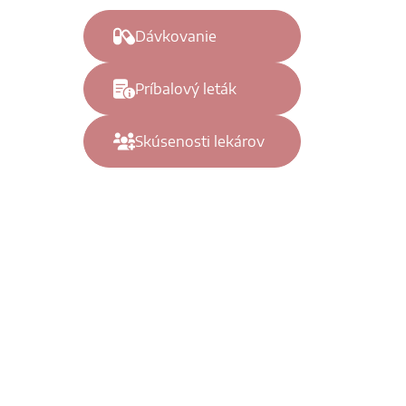
Dávkovanie
Príbalový leták
Skúsenosti lekárov