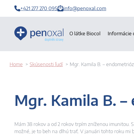
+421 277 270 095
info@penoxal.com
O látke Biocol
Informácie 
Home
Skúsenosti ľudí
Mgr. Kamila B. – endometrió
Mgr. Kamila B. –
Mám 38 rokov a od 2 rokov trpím zníženou imunitou. S
možné, je to beh na dlhú trať. V januári tohto roku mi 