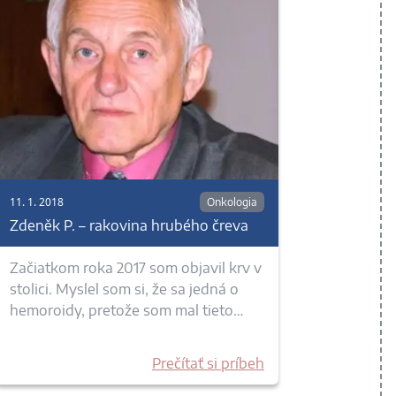
11. 1. 2018
Onkologia
Zdeněk P. – rakovina hrubého čreva
Začiatkom roka 2017 som objavil krv v
stolici. Myslel som si, že sa jedná o
hemoroidy, pretože som mal tieto…
Prečítať si príbeh