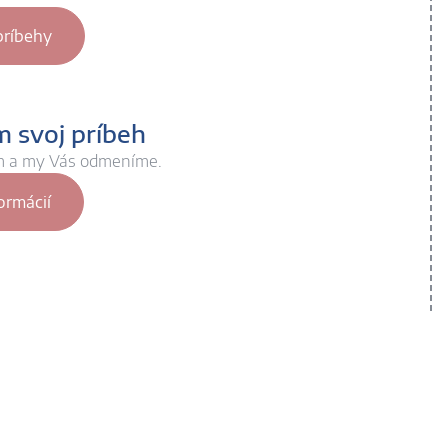
príbehy
 svoj príbeh
m a my Vás odmeníme.
ormácií