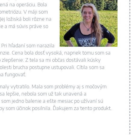
čená na operáciu. Bola
ometriózu. V máji som
Jej ložiská boli rôzne na
e a má súvis práve so
 Pri hľadaní som narazila
nzie. Cena bola dosť vysoká, napriek tomu som sa
 zlepšenie. Z tela sa mi občas dostávali kúsky
olesti brucha postupne ustupovali. Cítila som sa
ína fungovať.
pomaly vytratilo. Mala som problémy aj s močovým
m sa lepšie, nebola som už tak unavená a
a som jedno balenie a ešte mesiac po užívaní sú
by som účinok posilnila. Ďakujem za tento produkt.