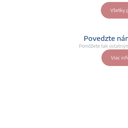
Všetky 
Povedzte nám
Pomôžete tak ostatný
Viac inf