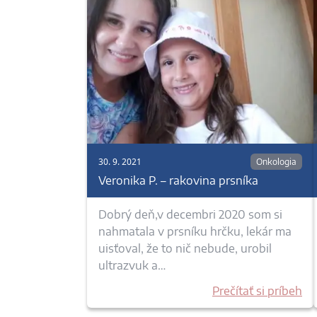
30. 9. 2021
Onkologia
Veronika P. – rakovina prsníka
Dobrý deň,v decembri 2020 som si
nahmatala v prsníku hrčku, lekár ma
uisťoval, že to nič nebude, urobil
ultrazvuk a…
Prečítať si príbeh