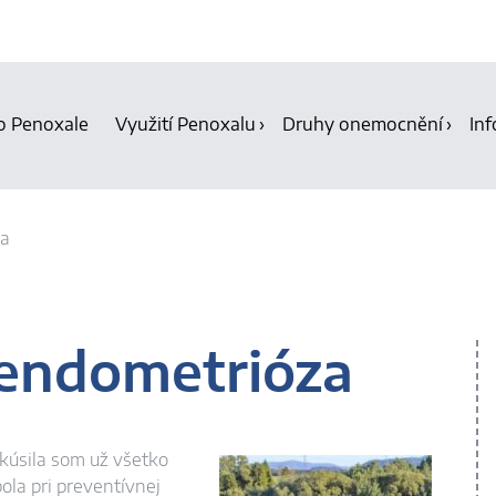
o Penoxale
Využití Penoxalu
Druhy onemocnění
Inf
za
 endometrióza
kúsila som už všetko
bola pri preventívnej