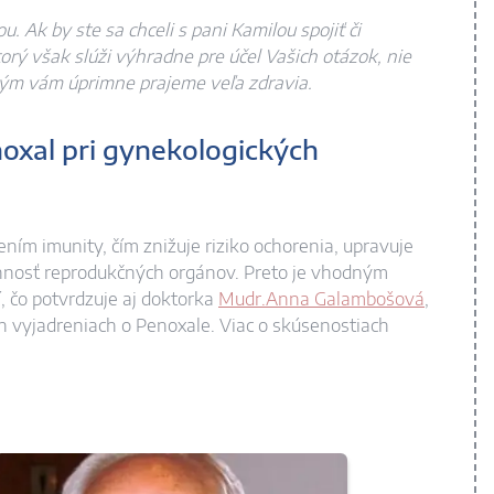
u. Ak by ste sa chceli s pani
Kamilou
spojiť či
rý však slúži výhradne pre účel Vašich otázok, nie
kým vám úprimne prajeme veľa zdravia.
noxal pri gynekologických
ením imunity, čím znižuje riziko ochorenia, upravuje
nnosť reprodukčných orgánov. Preto je vhodným
, čo potvrdzuje aj doktorka
Mudr.Anna Galambošová
,
ich vyjadreniach o Penoxale. Viac o skúsenostiach