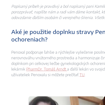
Popísaný príbeh je pravdivý a bol napísaný pani Kamilo
porozprávať, napíšte nám a radi vám dáme kontakt, kto
odovzdanie ďalším osobám či verejného šírenia. Všet
Aké je použitie doplnku stravy Pe
ochoreniach?
Penoxal podporuje ľahšie a rýchlejšie vyliečenie posiln
nerovnováhu vnútorného prostredia a harmonizuje či
doplnkom pri celkovej liečbe gynekologických ochorení
lekárnik
PharmDr. Tomáš Arndt
a ďalší lekári vo svoj
užívateliek Penoxalu si môžete prečítať
TU
.