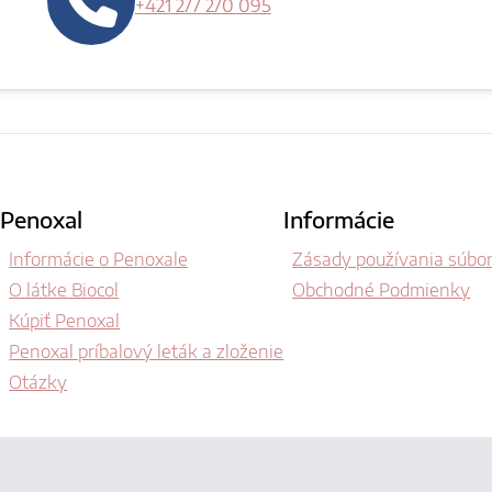
+421 277 270 095
Penoxal
Informácie
Informácie o Penoxale
Zásady používania súbor
O látke Biocol
Obchodné Podmienky
Kúpiť Penoxal
Penoxal príbalový leták a zloženie
Otázky