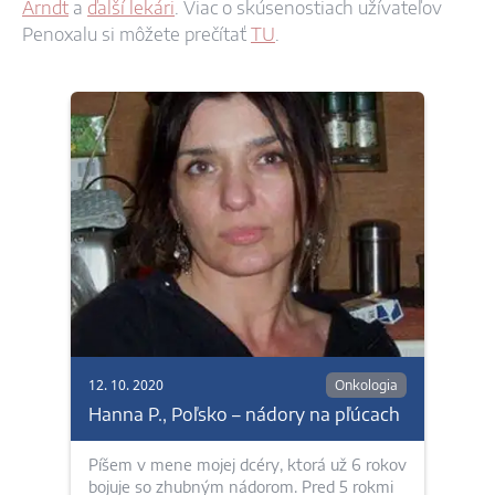
Arndt
a
ďalší lekári
. Viac o skúsenostiach užívateľov
Penoxalu si môžete prečítať
TU
.
12. 10. 2020
Onkologia
Hanna P., Poľsko – nádory na pľúcach
Píšem v mene mojej dcéry, ktorá už 6 rokov
bojuje so zhubným nádorom. Pred 5 rokmi