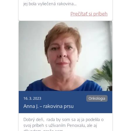
jej bola vyliečená rakovina…
Prečítať si príbeh
16. 3. 2023
Onkologia
Anna J. – rakovina prsu
Dobrý deň, rada by som sa aj ja podelila o
svoj príbeh s užívaním Penoxalu, ale aj