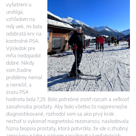
vyšetrení u
urológa,
vzhľadom na
môj vek, mi bola
odobratá krv na
kontrolné PSA.
Výsledok pre
mňa nedopadol
dobre. Nikdy
som žiadne
problémy nemal
a neriešil, a
zrazu PSA
hodnota bola 7,29. Bolo potrebné zistiť rozsah a veľkosť
zasiahnutia prostaty. Aby bolo všetko čo najpresnejšie
diagnostikované, rozhodol som sa ako prvý krok
nechať si vykonať magnetickú rezonanciu, nasledovala
fúzna biopsia prostaty, ktorá potvrdila, že ide o zhubný
agresívny nádor s rizikom zasiahnutia lymfatických