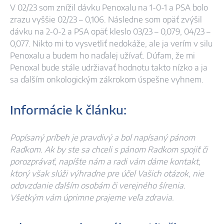
V 02/23 som znížil dávku Penoxalu na 1-0-1 a PSA bolo
zrazu vyššie 02/23 – 0,106. Následne som opäť zvýšil
dávku na 2-0-2 a PSA opäť kleslo 03/23 – 0,079, 04/23 –
0,077. Nikto mi to vysvetliť nedokáže, ale ja verím v silu
Penoxalu a budem ho naďalej užívať. Dúfam, že mi
Penoxal bude stále udržiavať hodnotu takto nízko a ja
sa ďalším onkologickým zákrokom úspešne vyhnem.
Informácie k článku:
Popísaný príbeh je pravdivý a bol napísaný pánom
Radkom. Ak by ste sa chceli s pánom Radkom
spojiť či
porozprávať, napíšte nám a radi vám dáme kontakt,
ktorý však slúži výhradne pre účel Vašich otázok, nie
odovzdanie ďalším osobám či verejného šírenia.
Všetkým vám úprimne prajeme veľa zdravia.