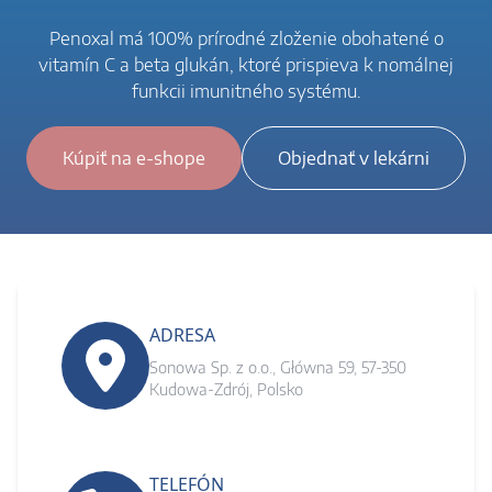
Penoxal má 100% prírodné zloženie obohatené o
vitamín C a beta glukán, ktoré prispieva k nomálnej
funkcii imunitného systému.
Kúpiť na e-shope
Objednať v lekárni
ADRESA
Sonowa Sp. z o.o., Główna 59, 57-350
Kudowa-Zdrój, Polsko
TELEFÓN