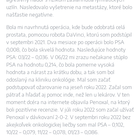
uzlín. Nasledovalo vyšetrenie na metastázy, ktoré bolo
našťastie negatívne.
Bola mi navrhnutá operácia, kde bude odobratá celá
prostata, pomocou robota DaVinci, ktorú som podstúpil
v septembri 2021. Dva mesiace po operácii bolo PSA
0,008, čo bola skvelá hodnota. Nasledujúce hodnoty
PSA: 03/22 – 0,036. V 06/22 mi zrazu nečakane stúplo
PSA na hodnotu 0,214, čo bola pomerne vysoká
hodnota a nárast za krátku dobu, a tak som bol
odoslaný na kliniku onkológie. Mal som začať
podstupovať ožarovanie na jeseň roku 2022. Začal som
pátrať a hľadať aj pomoc inde, než len u lekárov. V ten
moment dcéra na internete objavila Penoxal, na ktorý
boli pozitívne recenzie. V júli roku 2022 som začal užívať
Penoxal v dávkovaní 2-0-2. V septembri roku 2022 bez
akejkoľvek onkologickej liečby som mal PSA – 0,102,
10/22 – 0,079, 11/22 – 0,078, 01/23 – 0,086.