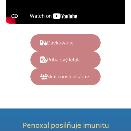
Dávkovanie
Príbalový leták
Skúsenosti lekárov
Penoxal posilňuje imunitu