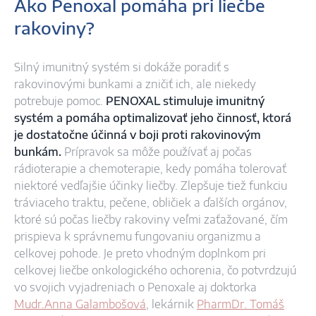
Ako Penoxal pomáha pri liečbe
rakoviny?
Silný imunitný systém si dokáže poradiť s
rakovinovými bunkami a zničiť ich, ale niekedy
potrebuje pomoc.
PENOXAL stimuluje imunitný
systém a pomáha optimalizovať jeho činnosť, ktorá
je dostatočne účinná v boji proti rakovinovým
bunkám.
Prípravok sa môže používať aj počas
rádioterapie a chemoterapie, kedy pomáha tolerovať
niektoré vedľajšie účinky liečby. Zlepšuje tiež funkciu
tráviaceho traktu, pečene, obličiek a ďalších orgánov,
ktoré sú počas liečby rakoviny veľmi zaťažované, čím
prispieva k správnemu fungovaniu organizmu a
celkovej pohode. Je preto vhodným doplnkom pri
celkovej liečbe onkologického ochorenia, čo potvrdzujú
vo svojich vyjadreniach o Penoxale aj doktorka
Mudr.Anna Galambošová
, lekárnik
PharmDr. Tomáš