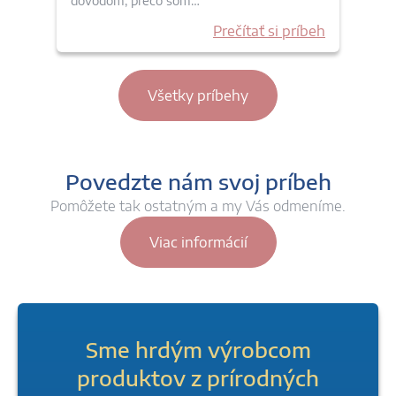
dôvodom, prečo som…
Prečítať si príbeh
Všetky príbehy
Povedzte nám svoj príbeh
Pomôžete tak ostatným a my Vás odmeníme.
Viac informácií
Sme hrdým výrobcom
produktov z prírodných