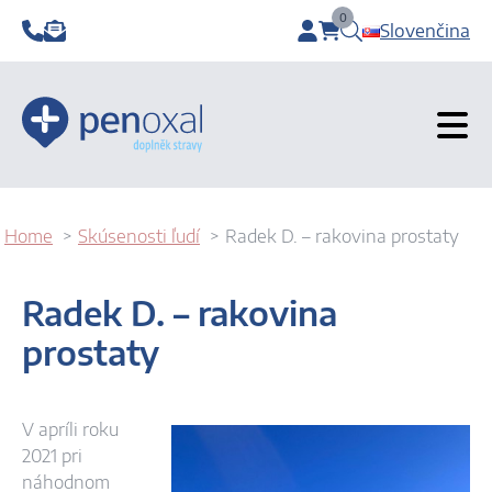
0
Slovenčina
items in cart, view b
Home
Skúsenosti ľudí
Radek D. – rakovina prostaty
Radek D. – rakovina
prostaty
V apríli roku
2021 pri
náhodnom