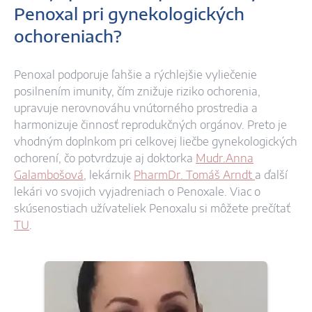
Penoxal pri gynekologických
ochoreniach?
Penoxal podporuje ľahšie a rýchlejšie vyliečenie
posilnením imunity, čím znižuje riziko ochorenia,
upravuje nerovnováhu vnútorného prostredia a
harmonizuje činnosť reprodukčných orgánov. Preto je
vhodným doplnkom pri celkovej liečbe gynekologických
ochorení, čo potvrdzuje aj doktorka
Mudr.Anna
Galambošová
, lekárnik
PharmDr. Tomáš Arndt
a ďalší
lekári vo svojich vyjadreniach o Penoxale. Viac o
skúsenostiach užívateliek Penoxalu si môžete prečítať
TU
.