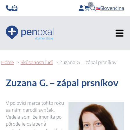
0
Slovenčina
items in cart, view b
Home
Skúsenosti ľudí
Zuzana G. – zápal prsníkov
Zuzana G. – zápal prsníkov
V polovici marca tohto roku
sa nám narodil synček.
Vedela som, že imunita po
pôrode je oslabená