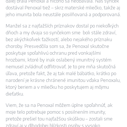
ďalej brala Penoxal a ničoho sa neobávala. Náš synček
dostával Penoxal tiež – skrz materské mliečko, takže aj
jeho imunita bola neustále posilňovaná a podporovaná.
Manžel sa z najťažších príznakov dostal po niekoľkých
dňoch a my dvaja so synčekom sme boli stále zdraví,
bez akýchkoľvek ťažkostí, alebo nejakého príznaku
choroby. Presvedčila som sa, že Penoxal skutočne
poskytuje spoľahlivú ochranu pred vonkajšími
hrozbami, ktoré by inak oslabený imunitný systém
nemusel zvládnuť odflitrovať. Je to pre mňa skutočná
úľava, pretože fakt, že aj tak malé bábätko, krátko po
narodení je krásne chránené imunitou vďaka Penoxalu,
ktorý beriem a v mliečku ho poskytujem aj môjmu
dieťatku.
Viem, že sa na Penoxal môžem úplne spoľahnúť, ak
moje telo potrebuje pomoc s posilnením imunity,
pretože prešiel tou najťažšou skúškou – zostali sme
zdraví aj v dlhodobej blízkosti osoby s vysoko