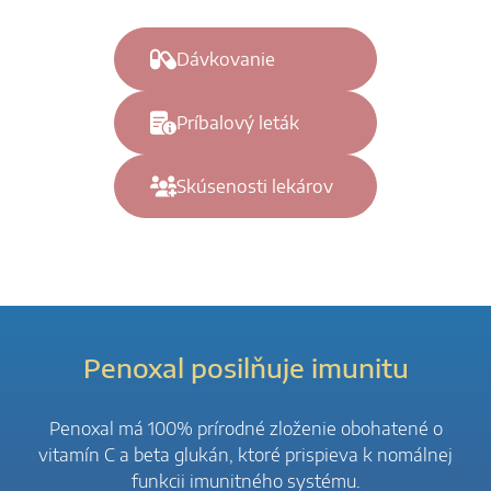
Dávkovanie
Príbalový leták
Skúsenosti lekárov
Penoxal posilňuje imunitu
Penoxal má 100% prírodné zloženie obohatené o
vitamín C a beta glukán, ktoré prispieva k nomálnej
funkcii imunitného systému.