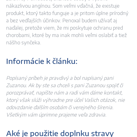
nákazlivou angínou. Som veľmi vďačná, že existuje
produkt, ktorý takto funguje a je pritom úplne prírodný
a bez vedľajších účinkov. Penoxal budem užívať aj
naďalej, pretože viem, že mi poskytuje ochranu pred
chorobami, ktoré by ma inak mohli veľmi oslabiť a tiež
nášho synčeka.
Informácie k článku:
Popísaný príbeh je pravdivý a bol napísaný pani
Zuzanou. Ak by ste sa chceli s
pani
Zuzanou
spojiť či
porozprávať, napíšte nám a radi vám dáme kontakt,
ktorý však slúži výhradne pre účel Vašich otázok, nie
odovzdanie ďalším osobám či verejného šírenia.
Všetkým vám úprimne prajeme veľa zdravia.
Aké je použitie doplnku stravy