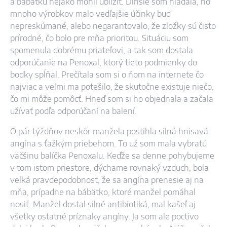
a bábätku nejako mohli ublížiť. Dlhšie som hľadala, no
mnoho výrobkov malo vedľajšie účinky buď
nepreskúmané, alebo negarantovalo, že zložky sú čisto
prírodné, čo bolo pre mňa prioritou. Situáciu som
spomenula dobrému priateľovi, a tak som dostala
odporúčanie na Penoxal, ktorý tieto podmienky do
bodky spĺňal. Prečítala som si o ňom na internete čo
najviac a veľmi ma potešilo, že skutočne existuje niečo,
čo mi môže pomôcť. Hneď som si ho objednala a začala
užívať podľa odporúčaní na balení.
O pár týždňov neskôr manžela postihla silná hnisavá
angína s ťažkým priebehom. To už som mala vybratú
väčšinu balíčka Penoxalu. Keďže sa denne pohybujeme
v tom istom priestore, dýchame rovnaký vzduch, bola
veľká pravdepodobnosť, že sa angína prenesie aj na
mňa, prípadne na bábätko, ktoré manžel pomáhal
nosiť. Manžel dostal silné antibiotiká, mal kašeľ aj
všetky ostatné príznaky angíny. Ja som ale poctivo