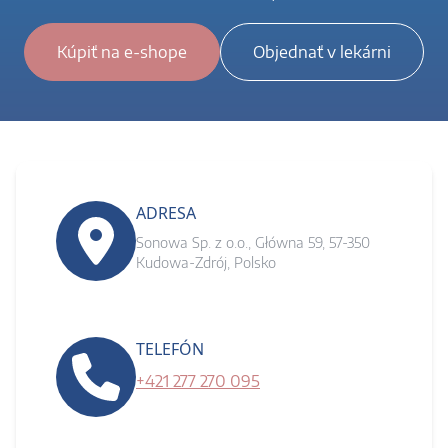
Kúpiť na e-shope
Objednať v lekárni
ADRESA
Sonowa Sp. z o.o., Główna 59, 57-350
Kudowa-Zdrój, Polsko
TELEFÓN
+421 277 270 095