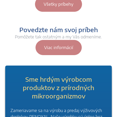
Všetky príbehy
Povedzte nám svoj príbeh
Pomôžete tak ostatným a my Vás odmeníme.
Viac informácií
Sme hrdým výrobcom
produktov z prírodných
mikroorganizmov
Zameriavame sa na výrobu a predaj výživových
doplnkov PENOXAL. Naše výrobky sú úplne bez