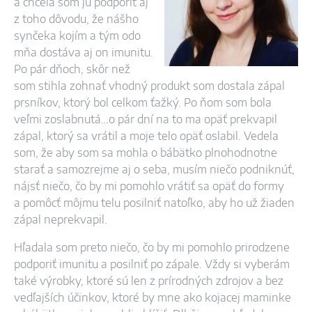
a chcela som ju podporiť aj
z toho dôvodu, že nášho
synčeka kojím a tým odo
mňa dostáva aj on imunitu.
Po pár dňoch, skôr než
som stihla zohnať vhodný produkt som dostala zápal
prsníkov, ktorý bol celkom ťažký. Po ňom som bola
veľmi zoslabnutá…o pár dní na to ma opäť prekvapil
zápal, ktorý sa vrátil a moje telo opäť oslabil. Vedela
som, že aby som sa mohla o bábätko plnohodnotne
starať a samozrejme aj o seba, musím niečo podniknúť,
nájsť niečo, čo by mi pomohlo vrátiť sa opäť do formy
a pomôcť môjmu telu posilniť natoľko, aby ho už žiaden
zápal neprekvapil.
Hľadala som preto niečo, čo by mi pomohlo prirodzene
podporiť imunitu a posilniť po zápale. Vždy si vyberám
také výrobky, ktoré sú len z prírodných zdrojov a bez
vedľajších účinkov, ktoré by mne ako kojacej maminke