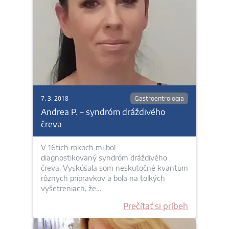
7. 3. 2018
Gastroentrologia
Andrea P. – syndróm dráždivého
čreva
V 16tich rokoch mi bol
diagnostikovaný syndróm dráždivého
čreva. Vyskúšala som neskutočné kvantum
rôznych prípravkov a bola na toľkých
vyšetreniach, že…
Prečítať si príbeh