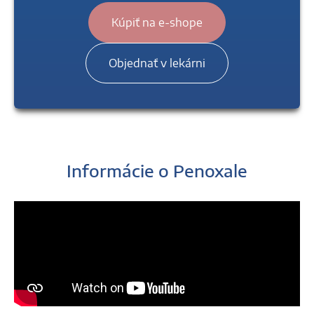
Kúpiť na e-shope
Objednať v lekárni
Informácie o Penoxale