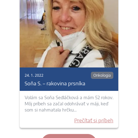
24. 1. 2022
Onkologia
Soňa S. – rakovina prsníka
Volám sa Soňa Sedláčková a mám 52 rokov.
Môj príbeh sa začal odohrávať v máji, keď
som si nahmatala hrčku…
Prečítať si príbeh